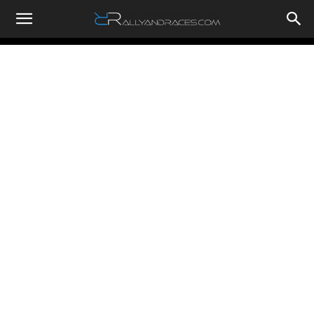
RallyandRaces.com