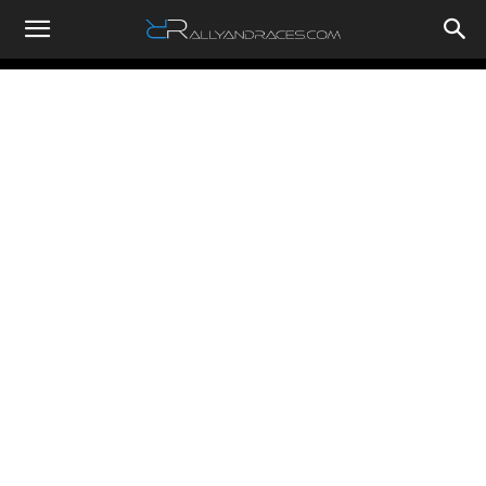
RallyandRaces.com