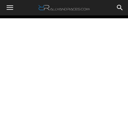
RallyandRaces.com