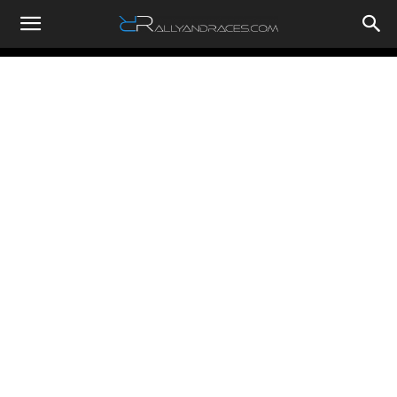
RallyandRaces.com