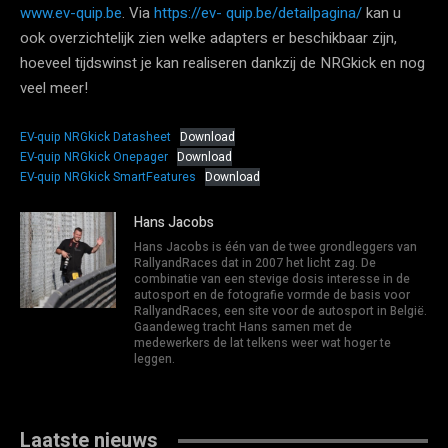
www.ev-quip.be
. Via
https://ev- quip.be/detailpagina/
kan u
ook overzichtelijk zien welke adapters er beschikbaar zijn,
hoeveel tijdswinst je kan realiseren dankzij de NRGkick en nog
veel meer!
EV-quip NRGkick Datasheet
Download
EV-quip NRGkick Onepager
Download
EV-quip NRGkick SmartFeatures
Download
Hans Jacobs
Hans Jacobs is één van de twee grondleggers van
RallyandRaces dat in 2007 het licht zag. De
combinatie van een stevige dosis interesse in de
autosport en de fotografie vormde de basis voor
RallyandRaces, een site voor de autosport in België.
Gaandeweg tracht Hans samen met de
medewerkers de lat telkens weer wat hoger te
leggen.
Laatste nieuws