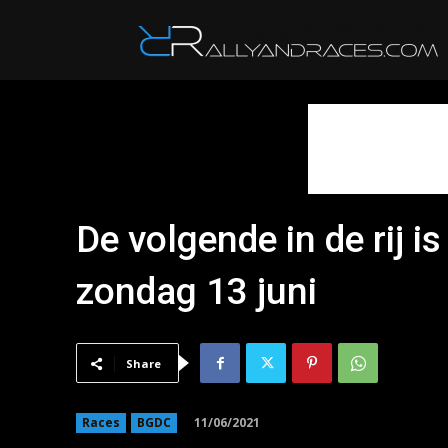
R
De volgende in de rij i
zondag 13 juni
Share
11/06/2021
Races
BGDC