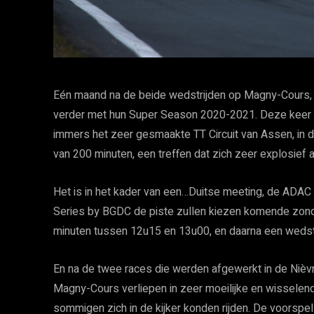
Eén maand na de beide wedstrijden op Magny-Cours,
verder met hun Super Season 2020-2021. Deze keer ga
immers het zeer gesmaakte TT Circuit van Assen, in de
van 200 minuten, een treffen dat zich zeer explosief 
Het is in het kader van een…Duitse meeting, de ADA
Series by BGDC de piste zullen kiezen komende zonda
minuten tussen 12u15 en 13u00, en daarna een wedst
En na de twee races die werden afgewerkt in de Nièv
Magny-Cours verliepen in zeer moeilijke en wissele
sommigen zich in de kijker konden rijden. De voorspe