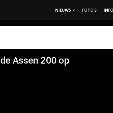
allyandRaces.com
NIEUWS
FOTO’S
INF
s de Assen 200 op