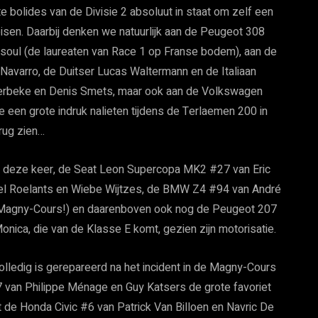
e bolides van de Divisie 2 absoluut in staat om zelf een
isen. Daarbij denken we natuurlijk aan de Peugeot 308
oul (de laureaten van Race 1 op Franse bodem), aan de
avarro, de Duitser Lucas Waltermann en de Italiaan
erbeke en Denis Smets, maar ook aan de Volkswagen
e een grote indruk nalieten tijdens de Terlaemen 200 in
rug zien…
e F deze keer, de Seat Leon Supercopa MK2 #27 van Eric
l Roelants en Wiebe Wijtzes, de BMW Z4 #94 van André
an Magny-Cours!) en daarenboven ook nog de Peugeot 207
nica, die van de Klasse E komt, gezien zijn motorisatie.
volledig is gerepareerd na het incident in de Magny-Cours
 van Philippe Ménage en Guy Katsers de grote favoriet
t de Honda Civic #6 van Patrick Van Billoen en Navric De