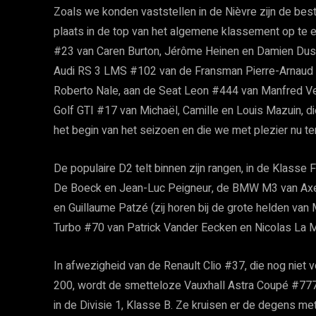
Zoals we konden vaststellen in de Nièvre zijn de best
plaats in de top van het algemene klassement op te e
#23 van Caren Burton, Jérôme Heinen en Damien Duss
Audi RS 3 LMS #102 van de Fransman Pierre-Arnaud N
Roberto Nale, aan de Seat Leon #444 van Manfred V
Golf GTI #17 van Michaël, Camille en Louis Mazuin, di
het begin van het seizoen en die we met plezier nu te
De populaire D2 telt binnen zijn rangen, in de Klass
De Boeck en Jean-Luc Peigneur, de BMW M3 van Axe
en Guillaume Patzé (zij horen bij de grote helden v
Turbo #70 van Patrick Vander Eecken en Nicolas La Mo
In afwezigheid van de Renault Clio #37, die nog niet 
200, wordt de smetteloze Vauxhall Astra Coupé #777
in de Divisie 1, Klasse B. Ze kruisen er de degens me