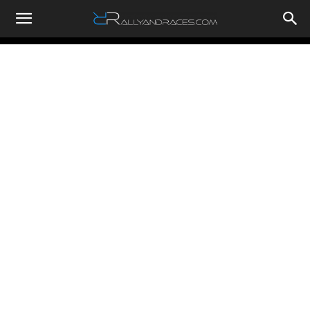
RallyandRaces.com