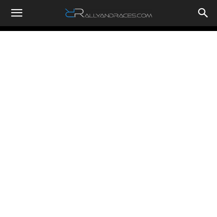
RallyandRaces.com