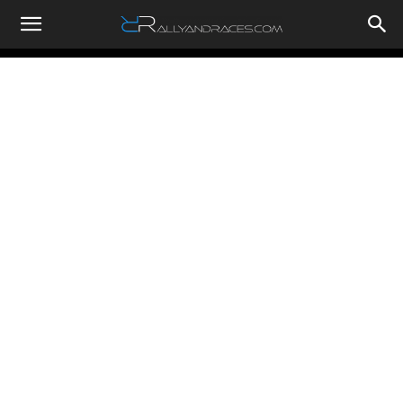
RallyandRaces.com