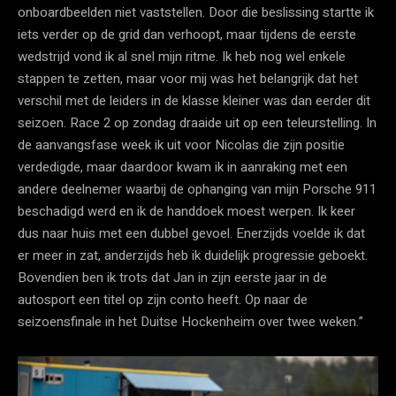
onboardbeelden niet vaststellen. Door die beslissing startte ik
iets verder op de grid dan verhoopt, maar tijdens de eerste
wedstrijd vond ik al snel mijn ritme. Ik heb nog wel enkele
stappen te zetten, maar voor mij was het belangrijk dat het
verschil met de leiders in de klasse kleiner was dan eerder dit
seizoen. Race 2 op zondag draaide uit op een teleurstelling. In
de aanvangsfase week ik uit voor Nicolas die zijn positie
verdedigde, maar daardoor kwam ik in aanraking met een
andere deelnemer waarbij de ophanging van mijn Porsche 911
beschadigd werd en ik de handdoek moest werpen. Ik keer
dus naar huis met een dubbel gevoel. Enerzijds voelde ik dat
er meer in zat, anderzijds heb ik duidelijk progressie geboekt.
Bovendien ben ik trots dat Jan in zijn eerste jaar in de
autosport een titel op zijn conto heeft. Op naar de
seizoensfinale in het Duitse Hockenheim over twee weken.”