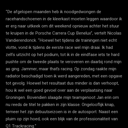
“De afgelopen maanden heb ik noodgedwongen de
racehandschoenen in de kleerkast moeten leggen waardoor ik
er erg naar uitkeek om dit weekend opnieuw achter het stuur
te kruipen in de Porsche Carrera Cup Benelux”, vertelt Nicolas
Vandierendonck. “Hoewel het tijdens de trainingen niet echt
vlotte, vond ik tijdens de eerste race wel mijn draai. Ik had
zelfs uitzicht op het podium, tot ik in de eindfase iets te hard
pushte om de tweede plaats te veroveren en daarbij rond mijn
as ging. Jammer, maar that’s racing. Op zondag raakte mijn
radiator beschadigd toen ik werd aangereden, met een opgave
tot gevolg. Hoewel het resultaat dus minder is dan verhoopt,
hou ik wel een goed gevoel over aan de verplaatsing naar
Groningen. Bovendien slaagde mijn teamgenoot Jan erin om
nu reeds de titel te pakken in zijn klasse. Ongelooflijk knap,
temeer het zijn debuutseizoen is in de autosport. Naast een
pluim op zijn hoed, ook een blijk van de professionaliteit van
Q1 Trackracing.”