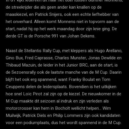
de streekrijder die als geen ander kan knallen op de
maaskiezel, en Patrick Snijers, ook een echte liefhebber van
het onverhard. Alleen komt Monnens niet in topvorm aan de
start, nadat hij op het werk maandag door zijn knie ging. De
derde GT is de Porsche 991 van Johan Dekens.
Naast de Stellantis Rally Cup, met kleppers als Hugo Arellano,
Gino Bux, Fred Caprasse, Charles Munster, Jonas Dewilde en
Thibaud Mazuin, de leider in het Junior BRC, aan de start, is
de Sezoensrally ook de laatste manche van de M Cup. Daarin
blijft het ook erg spannend, want Franky Boulat en Tom
Ceuppens delen de leidersplaats. Bovendien is het uitkijken
hoe snel Loïc Pirot zal zijn op de kiezel. De nieuwkomer in de
M Cup maakte dit seizoen al indruk en zijn verleden als
motorcrosser kan hem in Bocholt wellicht helpen… Wim
Muilwijk, Patrick Diels en Philip Lommers zijn ook kandidaten
voor een podiumplaats, dus het wordt spannend in de M Cup.