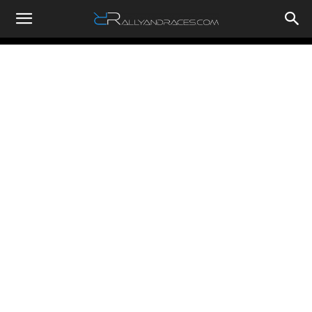
RallyandRaces.com