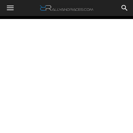
RallyandRaces.com