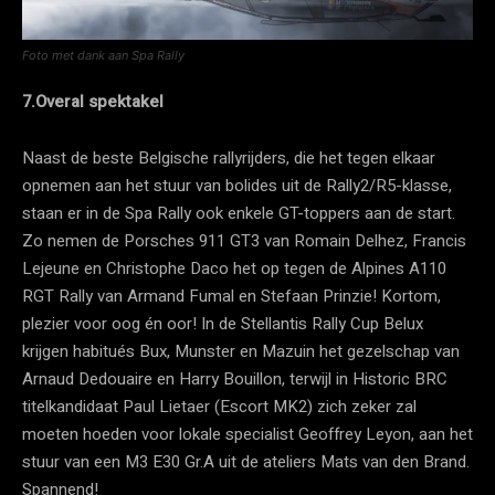
Foto met dank aan Spa Rally
7.Overal spektakel
Naast de beste Belgische rallyrijders, die het tegen elkaar
opnemen aan het stuur van bolides uit de Rally2/R5-klasse,
staan er in de Spa Rally ook enkele GT-toppers aan de start.
Zo nemen de Porsches 911 GT3 van Romain Delhez, Francis
Lejeune en Christophe Daco het op tegen de Alpines A110
RGT Rally van Armand Fumal en Stefaan Prinzie! Kortom,
plezier voor oog én oor! In de Stellantis Rally Cup Belux
krijgen habitués Bux, Munster en Mazuin het gezelschap van
Arnaud Dedouaire en Harry Bouillon, terwijl in Historic BRC
titelkandidaat Paul Lietaer (Escort MK2) zich zeker zal
moeten hoeden voor lokale specialist Geoffrey Leyon, aan het
stuur van een M3 E30 Gr.A uit de ateliers Mats van den Brand.
Spannend!