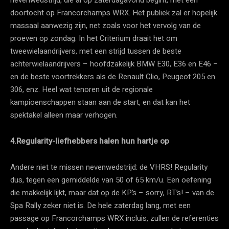
nevenwedstrijd, die al op zaterdagavond begint, met een
doortocht op Francorchamps WRX. Het publiek zal er hopelijk
massaal aanwezig zijn, net zoals voor het vervolg van de
proeven op zondag. In het Criterium draait het om
tweewielaandrijvers, met een strijd tussen de beste
achterwielaandrijvers – hoofdzakelijk BMW E30, E36 en E46 –
en de beste voortrekkers als de Renault Clio, Peugeot 205 en
306, enz. Heel wat tenoren uit de regionale
kampioenschappen staan aan de start, en dat kan het
spektakel alleen maar verhogen.
4.Regularity-liefhebbers halen hun hartje op
Andere niet te missen nevenwedstrijd: de VHRS! Regularity
dus, tegen een gemiddelde van 50 of 65 km/u. Een oefening
die makkelijk lijkt, maar dat op de KP’s – sorry, RT’s! – van de
Spa Rally zeker niet is. De hele zaterdag lang, met een
passage op Francorchamps WRX incluis, zullen de referenties