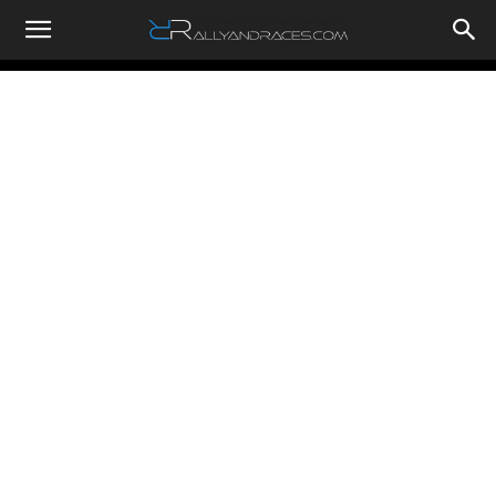
RallyandRaces.com