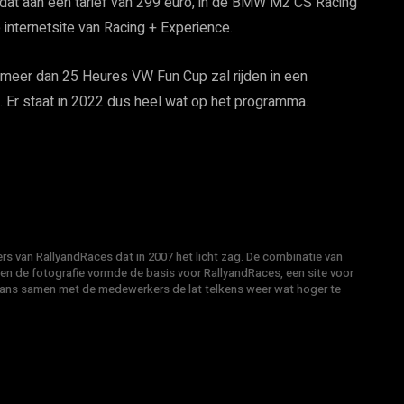
en dat aan een tarief van 299 euro, in de BMW M2 CS Racing
internetsite van Racing + Experience.
meer dan 25 Heures VW Fun Cup zal rijden in een
Er staat in 2022 dus heel wat op het programma.
s van RallyandRaces dat in 2007 het licht zag. De combinatie van
 en de fotografie vormde de basis voor RallyandRaces, een site voor
Hans samen met de medewerkers de lat telkens weer wat hoger te