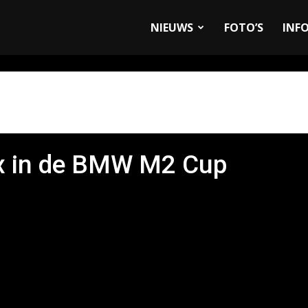
allyandRaces.com
NIEUWS
FOTO’S
INF
x in de BMW M2 Cup