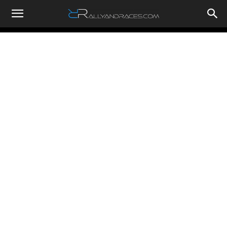
RallyandRaces.com