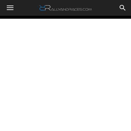
RallyandRaces.com