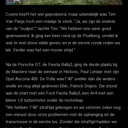
Coene heeft het wel geprobeerd, maar uiteindelijk was Tim
Van Parijs toch een maatje te sterk. “Ja, we zijn de snelste
van de “oudjes”,” lachte Tim. “We hebben ons weer goed
geamuseerd. Ik ging een keer rond op de Poelberg, omdat ik
wat te veel show wilde geven, en in de eerste ronde reden we
lek. Verder was het een mooie strijd.”
Na de Porsche GT, de Fiesta Rally2, ging de derde plaats bij
de Masters naar de winnaar in Historic, Paul Lietaer met zijn
Opel Ascona 400. De Polle was1’40” sneller dan die andere
snelle en nog altijd gedreven 60er, Patrick Snijers. Die stond
aan de start met een Ford Fiesta Rally3, een 4×4 met een
kleine 1,0 turbomotor onder de motorkap.
“We hebben 1’40” straftijd gekregen en we verloren zeker nog
een minuut door onze problemen met de ophanging en de
transmissie in de eerste lus. Zonder die straftijd hadden we