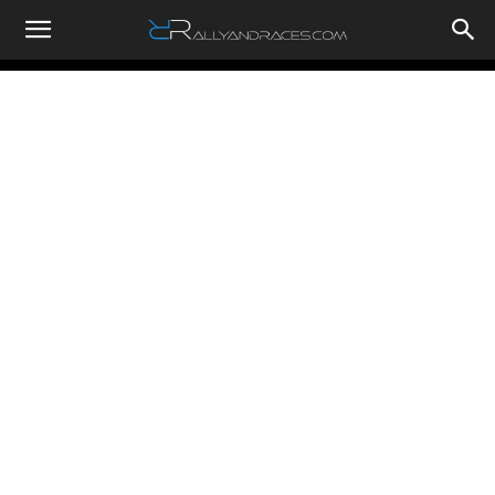
RallyandRaces.com