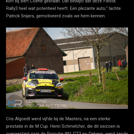
kort bij Bert Coene gestaan. Dat bewijst dat deze Fiesta
Rally3 heel wat potentieel heeft. Een plezante auto,” lachte
Patrick Snijers, gemotiveerd zoals we hem kennen.
Cris Algoedt werd vijfde bij de Masters, na een sterke
prestatie in de M Cup. Henri Schmelcher, die dit seizoen is
overgestapt naar de Porsche 991 GT3 ex-Dekens, werd zesde