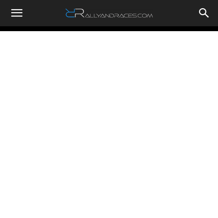
RallyandRaces.com