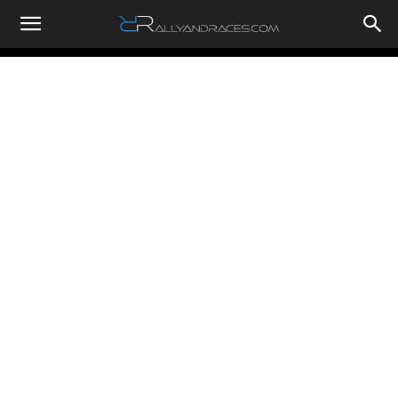
RallyandRaces.com