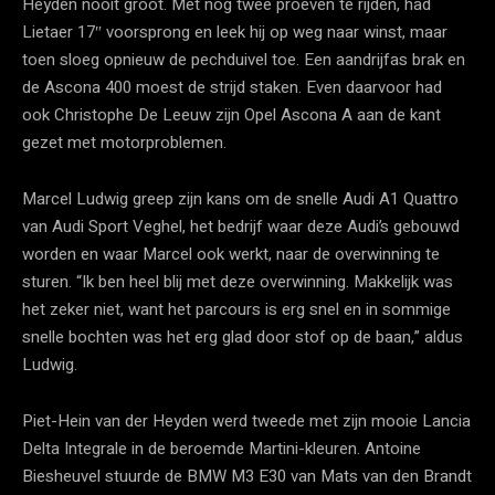
Heyden nooit groot. Met nog twee proeven te rijden, had
Lietaer 17″ voorsprong en leek hij op weg naar winst, maar
toen sloeg opnieuw de pechduivel toe. Een aandrijfas brak en
de Ascona 400 moest de strijd staken. Even daarvoor had
ook Christophe De Leeuw zijn Opel Ascona A aan de kant
gezet met motorproblemen.
Marcel Ludwig greep zijn kans om de snelle Audi A1 Quattro
van Audi Sport Veghel, het bedrijf waar deze Audi’s gebouwd
worden en waar Marcel ook werkt, naar de overwinning te
sturen. “Ik ben heel blij met deze overwinning. Makkelijk was
het zeker niet, want het parcours is erg snel en in sommige
snelle bochten was het erg glad door stof op de baan,” aldus
Ludwig.
Piet-Hein van der Heyden werd tweede met zijn mooie Lancia
Delta Integrale in de beroemde Martini-kleuren. Antoine
Biesheuvel stuurde de BMW M3 E30 van Mats van den Brandt