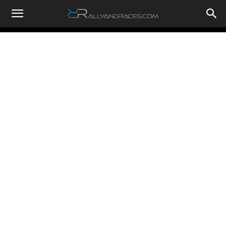
RallyandRaces.com