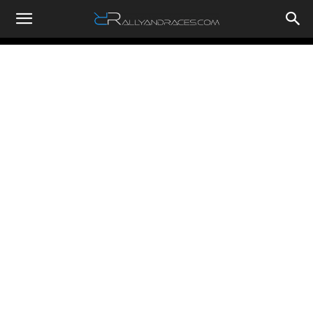
RallyandRaces.com