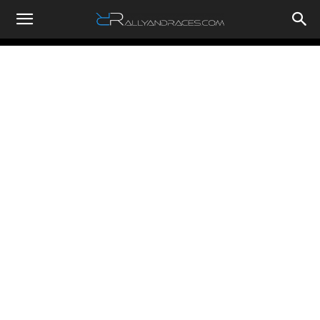
RallyandRaces.com