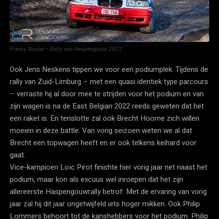
Franky Boulat – Rally van Haspengouw 2022
Ook Jens Neskens tippen we voor een podiumplek. Tijdens de
rally van Zuid-Limburg – met een quasi identiek type parcours
– verraste hij al door mee te strijden voor het podium en van
zijn wagen is na de East Belgian 2022 reeds geweten dat het
een raket is. En tenslotte zal ook Brecht Hoorne zich willen
moeien in deze battle. Van vorig seizoen weten we al dat
Brecht een topwagen heeft en er ook telkens keihard voor
gaat.
Vice-kampioen Loïc Pirot finishte hier vorig jaar net naast het
podium, maar kon als excuus wel inroepen dat het zijn
allereerste Haspengouwrally betrof. Met de ervaring van vorig
jaar zal hij dit jaar ongetwijfeld iets hoger mikken. Ook Philip
Lommers behoort tot de kanshebbers voor het podium. Philip