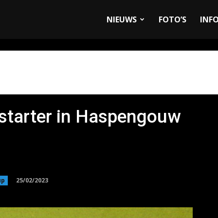
allyandRaces.com
NIEUWS
FOTO’S
INF
starter in Haspengouw
25/02/2023
up