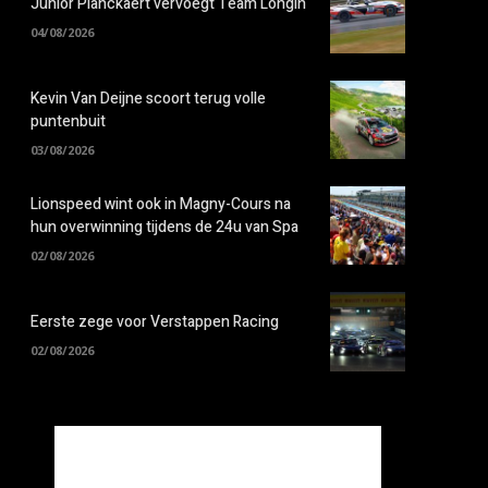
Junior Planckaert vervoegt Team Longin
04/08/2026
Kevin Van Deijne scoort terug volle
puntenbuit
03/08/2026
Lionspeed wint ook in Magny-Cours na
hun overwinning tijdens de 24u van Spa
02/08/2026
Eerste zege voor Verstappen Racing
02/08/2026