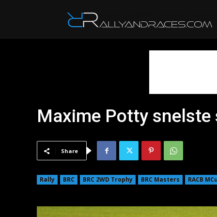
R
Maxime Potty snelste 
Share
Rally
BRC
BRC 2WD Trophy
BRC Masters
RACB MC