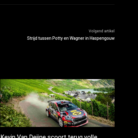
Volgend artikel
Strijd tussen Potty en Wagner in Haspengouw
Kevin Van Deijne scoort terug volle