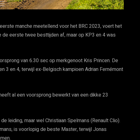
 eerste manche meetellend voor het BRC 2023, voert het
e de eerste twee besttijden af, maar op KP3 en 4 was
oorsprong van 6.30 sec op merkgenoot Kris Princen. De
en 3 en 4, terwijl ex-Belgisch kampioen Adrian Fernémont
n heeft al een voorsprong bewerkt van een dikke 23
e leiding, maar wel Christiaan Spelmans (Renault Clio).
mans, is voorlopig de beste Master, terwijl Jonas
emen.