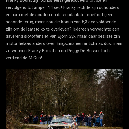
Franky Boulat zijn bonus eerst gereduceerd tot 6,8 en
vervolgens tot amper 4,4 sec! Franky rechtte zijn schouders
en nam met de scratch op de voorlaatste proef net geen
seconde terug, maar zou die bonus van 5,3 sec voldoende
zijn om de laatste kp te overleven? Iedereen verwachtte een
daverend slotoffensief van Bjorn Syx, maar daar besliste zijn
motor helaas anders over. Enigszins een anticlimax dus, maar
zo wonnen Franky Boulat en co Peggy De Busser toch
verdiend de M Cup!