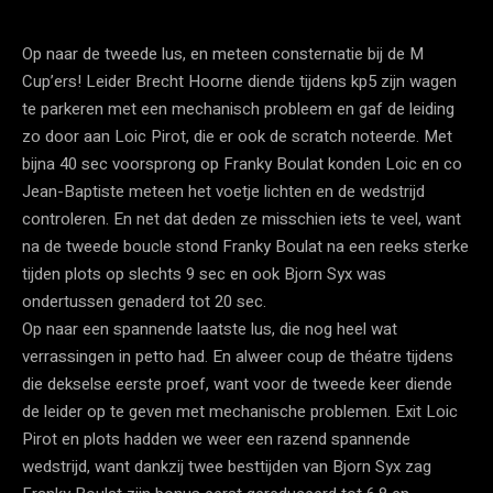
Op naar de tweede lus, en meteen consternatie bij de M
Cup’ers! Leider Brecht Hoorne diende tijdens kp5 zijn wagen
te parkeren met een mechanisch probleem en gaf de leiding
zo door aan Loic Pirot, die er ook de scratch noteerde. Met
bijna 40 sec voorsprong op Franky Boulat konden Loic en co
Jean-Baptiste meteen het voetje lichten en de wedstrijd
controleren. En net dat deden ze misschien iets te veel, want
na de tweede boucle stond Franky Boulat na een reeks sterke
tijden plots op slechts 9 sec en ook Bjorn Syx was
ondertussen genaderd tot 20 sec.
Op naar een spannende laatste lus, die nog heel wat
verrassingen in petto had. En alweer coup de théatre tijdens
die dekselse eerste proef, want voor de tweede keer diende
de leider op te geven met mechanische problemen. Exit Loic
Pirot en plots hadden we weer een razend spannende
wedstrijd, want dankzij twee besttijden van Bjorn Syx zag