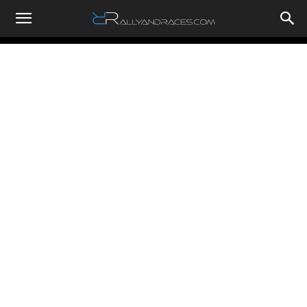
RallyandRaces.com