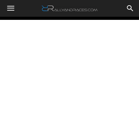
RallyandRaces.com