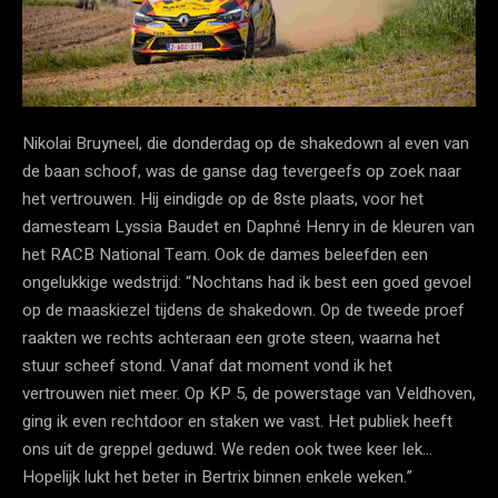
Nikolai Bruyneel, die donderdag op de shakedown al even van
de baan schoof, was de ganse dag tevergeefs op zoek naar
het vertrouwen. Hij eindigde op de 8ste plaats, voor het
damesteam Lyssia Baudet en Daphné Henry in de kleuren van
het RACB National Team. Ook de dames beleefden een
ongelukkige wedstrijd: “Nochtans had ik best een goed gevoel
op de maaskiezel tijdens de shakedown. Op de tweede proef
raakten we rechts achteraan een grote steen, waarna het
stuur scheef stond. Vanaf dat moment vond ik het
vertrouwen niet meer. Op KP 5, de powerstage van Veldhoven,
ging ik even rechtdoor en staken we vast. Het publiek heeft
ons uit de greppel geduwd. We reden ook twee keer lek…
Hopelijk lukt het beter in Bertrix binnen enkele weken.”