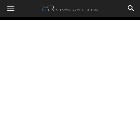
RallyandRaces.com