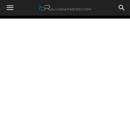
RallyandRaces.com