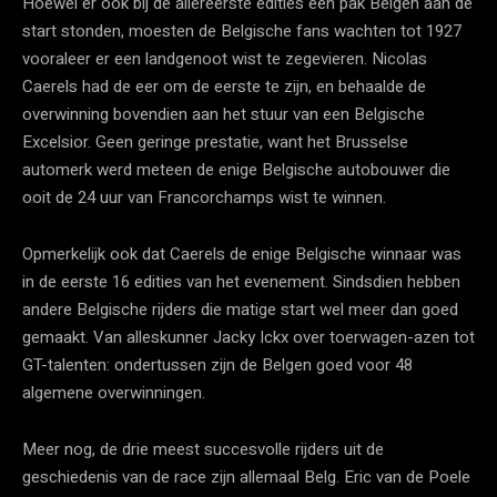
Hoewel er ook bij de allereerste edities een pak Belgen aan de
start stonden, moesten de Belgische fans wachten tot 1927
vooraleer er een landgenoot wist te zegevieren. Nicolas
Caerels had de eer om de eerste te zijn, en behaalde de
overwinning bovendien aan het stuur van een Belgische
Excelsior. Geen geringe prestatie, want het Brusselse
automerk werd meteen de enige Belgische autobouwer die
ooit de 24 uur van Francorchamps wist te winnen.
Opmerkelijk ook dat Caerels de enige Belgische winnaar was
in de eerste 16 edities van het evenement. Sindsdien hebben
andere Belgische rijders die matige start wel meer dan goed
gemaakt. Van alleskunner Jacky Ickx over toerwagen-azen tot
GT-talenten: ondertussen zijn de Belgen goed voor 48
algemene overwinningen.
Meer nog, de drie meest succesvolle rijders uit de
geschiedenis van de race zijn allemaal Belg. Eric van de Poele