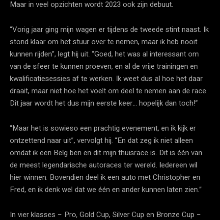
Maar in veel opzichten wordt 2023 ook zijn debuut.
“Vorig jaar ging mijn wagen er tijdens de tweede stint naast. Ik
stond klaar om het stuur over te nemen, maar ik heb nooit
kunnen rijden”, legt hij uit. “Goed, het was al interessant om
van de sfeer te kunnen proeven, en al de vrije trainingen en
kwalificatiesessies af te werken. Ik weet dus al hoe het daar
draait, maar niet hoe het voelt om deel te nemen aan de race.
Dit jaar wordt het dus mijn eerste keer… hopelijk dan toch!”
“Maar het is sowieso een prachtig evenement, en ik kijk er
ontzettend naar uit”, vervolgt hij. “En dat zeg ik niet alleen
omdat ik een Belg ben en dit mijn thuisrace is. Dit is één van
de meest legendarische autoraces ter wereld. Iedereen wil
hier winnen. Bovendien deel ik een auto met Christopher en
Fred, en ik denk wel dat we één en ander kunnen laten zien.”
In vier klasses – Pro, Gold Cup, Silver Cup en Bronze Cup –