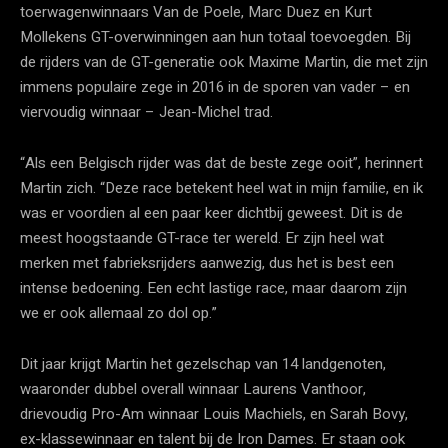
toerwagenwinnaars Van de Poele, Marc Duez en Kurt
Mollekens GT-overwinningen aan hun totaal toevoegden. Bij
de rijders van de GT-generatie ook Maxime Martin, die met zijn
immens populaire zege in 2016 in de sporen van vader – en
viervoudig winnaar – Jean-Michel trad.
“Als een Belgisch rijder was dat de beste zege ooit”, herinnert
Martin zich. “Deze race betekent heel wat in mijn familie, en ik
was er voordien al een paar keer dichtbij geweest. Dit is de
meest hoogstaande GT-race ter wereld. Er zijn heel wat
merken met fabrieksrijders aanwezig, dus het is best een
intense bedoening. Een echt lastige race, maar daarom zijn
we er ook allemaal zo dol op.”
Dit jaar krijgt Martin het gezelschap van 14 landgenoten,
waaronder dubbel overall winnaar Laurens Vanthoor,
drievoudig Pro-Am winnaar Louis Machiels, en Sarah Bovy,
ex-klassewinnaar en talent bij de Iron Dames. Er staan ook