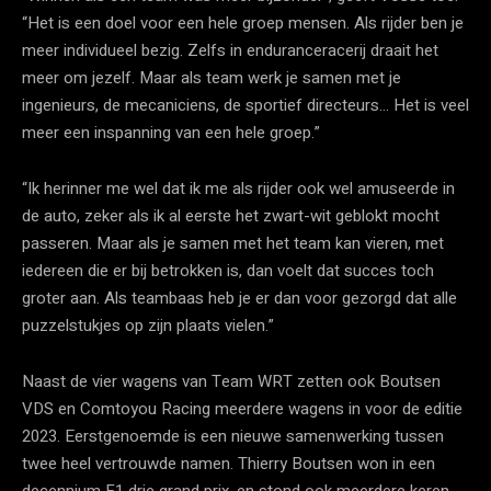
“Het is een doel voor een hele groep mensen. Als rijder ben je
meer individueel bezig. Zelfs in enduranceracerij draait het
meer om jezelf. Maar als team werk je samen met je
ingenieurs, de mecaniciens, de sportief directeurs… Het is veel
meer een inspanning van een hele groep.”
“Ik herinner me wel dat ik me als rijder ook wel amuseerde in
de auto, zeker als ik al eerste het zwart-wit geblokt mocht
passeren. Maar als je samen met het team kan vieren, met
iedereen die er bij betrokken is, dan voelt dat succes toch
groter aan. Als teambaas heb je er dan voor gezorgd dat alle
puzzelstukjes op zijn plaats vielen.”
Naast de vier wagens van Team WRT zetten ook Boutsen
VDS en Comtoyou Racing meerdere wagens in voor de editie
2023. Eerstgenoemde is een nieuwe samenwerking tussen
twee heel vertrouwde namen. Thierry Boutsen won in een
decennium F1 drie grand prix, en stond ook meerdere keren