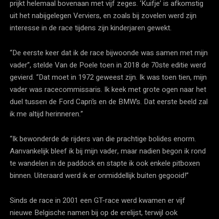
prijkt helemaal bovenaan met vijf zeges. ‘Kuifje’ is afkomstig
uit het nabijgelegen Verviers, en zoals bij zovelen werd zijn
interesse in de race tijdens zijn kinderjaren gewekt.
“De eerste keer dat ik de race bijwoonde was samen met mijn
vader”, stelde Van de Poele toen in 2018 de 70ste editie werd
gevierd. “Dat moet in 1972 geweest zijn. Ik was toen tien, mijn
vader was racecommissaris. Ik keek met grote ogen naar het
duel tussen de Ford Capri’s en de BMW’s. Dat eerste beeld zal
ik me altijd herinneren.”
“Ik bewonderde de rijders van die prachtige bolides enorm.
Aanvankelijk bleef ik bij mijn vader, maar nadien begon ik rond
te wandelen in de paddock en stapte ik ook enkele pitboxen
binnen. Uiteraard werd ik er onmiddellijk buiten gegooid!”
Sinds de race in 2001 een GT-race werd kwamen er vijf
nieuwe Belgische namen bij op de erelijst, terwijl ook