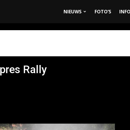
allyandRaces.com
NIEUWS
FOTO’S
INF
pres Rally