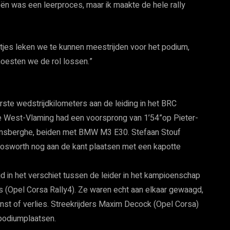
n was een leerproces, maar ik maakte de hele rally
ntjes leken we te kunnen meestrijden voor het podium,
moesten we de rol lossen.”
rste wedstrijdkilometers aan de leiding in het BRC
ige West-Vlaming had een voorsprong van 1’54”op Pieter-
ijnsberghe, beiden met BMW M3 E30. Stefaan Stouf
 Cosworth nog aan de kant plaatsen met een kapotte
jd in het verschiet tussen de leider in het kampioenschap
s (Opel Corsa Rally4). Ze waren echt aan elkaar gewaagd,
nst of verlies. Streekrijders Maxim Decock (Opel Corsa)
podiumplaatsen.