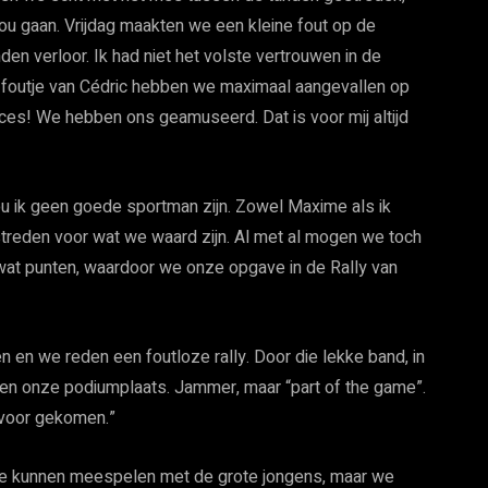
 zou gaan. Vrijdag maakten we een kleine fout op de
en verloor. Ik had niet het volste vertrouwen in de
et foutje van Cédric hebben we maximaal aangevallen op
es! We hebben ons geamuseerd. Dat is voor mij altijd
zou ik geen goede sportman zijn. Zowel Maxime als ik
reden voor wat we waard zijn. Al met al mogen we toch
 wat punten, waardoor we onze opgave in de Rally van
 en we reden een foutloze rally. Door die lekke band, in
en en onze podiumplaats. Jammer, maar “part of the game”.
 voor gekomen.”
m te kunnen meespelen met de grote jongens, maar we