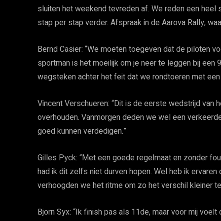
sluiten het weekend tevreden af. We reden een heel s
stap per stap verder. Afspraak in de Aarova Rally, wa
Bernd Casier: “We moeten toegeven dat de piloten voo
sportman is het moeilijk om je neer te leggen bij een 
wegsteken achter het feit dat we rondtoeren met een 
Vincent Verschueren: “Dit is de eerste wedstrijd van
overhouden. Vanmorgen deden we wel een verkeerde
goed kunnen verdedigen.”
Gilles Pyck: “Met een goede regelmaat en zonder fo
had ik dit zelfs niet durven hopen. Wel heb ik ervar
verhoogden we het ritme om zo het verschil kleiner t
Bjorn Syx: “Ik finish pas als 11de, maar voor mij voelt d