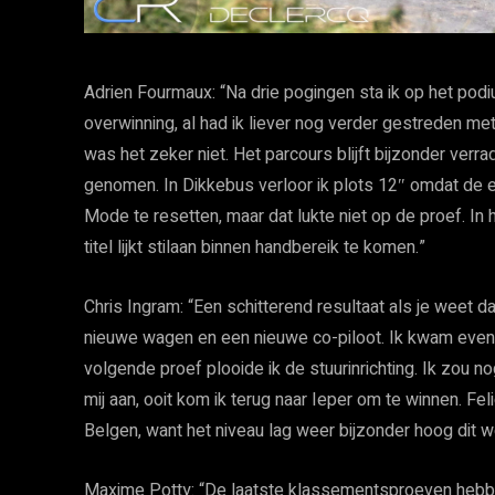
Adrien Fourmaux: “Na drie pogingen sta ik op het podi
overwinning, al had ik liever nog verder gestreden m
was het zeker niet. Het parcours blijft bijzonder verra
genomen. In Dikkebus verloor ik plots 12″ omdat de e
Mode te resetten, maar dat lukte niet op de proef. In 
titel lijkt stilaan binnen handbereik te komen.”
Chris Ingram: “Een schitterend resultaat als je weet da
nieuwe wagen en een nieuwe co-piloot. Ik kwam even hee
volgende proef plooide ik de stuurinrichting. Ik zou no
mij aan, ooit kom ik terug naar Ieper om te winnen. Fe
Belgen, want het niveau lag weer bijzonder hoog dit 
Maxime Potty: “De laatste klassementsproeven hebb