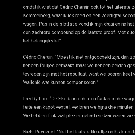
omdat ik wist dat Cédric Cherain ook tot het uiterste
Kemmelberg, waar ik lek reed en een veertigtal second
wagen. Pas in de slotfase vond ik mijn draai en na h
een zachtere compound op de laatste proef. Met succ
het belangrijkste!”
Cédric Cherain: “Moest ik niet ontgoocheld zijn, dan 
hebben foutjes gemaakt, maar we hebben beiden gest
tevreden zijn met het resultaat, want we scoren heel
Wallonië wat kunnen compenseren.”
Freddy Loix: “De Skoda is echt een fantastische wagen
feite een kapot ventiel, verloren we bijna drie minut
We hebben flink wat plezier gehad en daar waren we
Niels Reynvoet: “Net het laatste tikkeltje ontbrak o