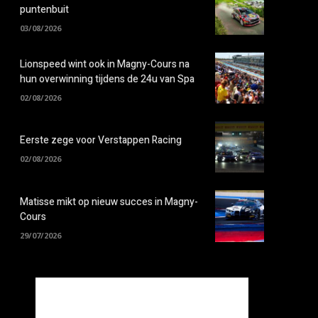
puntenbuit
03/08/2026
Lionspeed wint ook in Magny-Cours na
hun overwinning tijdens de 24u van Spa
02/08/2026
Eerste zege voor Verstappen Racing
02/08/2026
Matisse mikt op nieuw succes in Magny-
Cours
29/07/2026