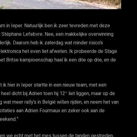
um in Ieper. Natuurlijk ben ik zeer tevreden met deze
et Stéphane Lefebvre. Nee, een makkelijke overwinning
derlijk. Daarom heb ik zaterdag wat minder risico’s
lektronica het even liet afweten. Ik probeerde de Stage
het Britse kampioenschap haal ik een drie op drie, en de
t ik hier in Ieper startte in een nieuw team, met een
l dicht bij Adrien toen hij 12″ liet liggen, maar op de
g wat meer rally’s in België willen rijden, en neem het van
licitaties aan Adrien Fourmaux en zeker ook aan de
weekend.”
en we echt met het mes tussen de tanden gestreden,