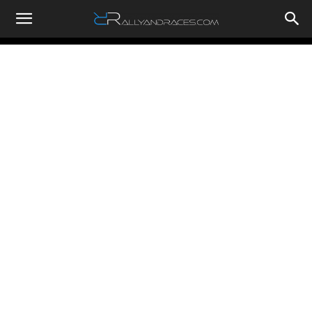
RallyandRaces.com