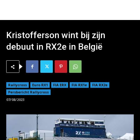
Kristofferson wint bij zijn
debuut in RX2e in België
Rallycross
Euro RX1
FIA ERX
FIA RX1e
FIA RX2e
Persbericht Rallycross
07/08/2023