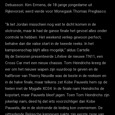
Debuisson. Kim Ermens, de 18-jarige jongedame uit
Rijkevorsel, werd vierde voor Monegask Thomas Pregliasco.
“Ik liet Jordan misschien nog wat te dicht komen in de
slotronde, maar ik had de ganse finale het gevoel alles onder
controle te hebben. Het weekend verliep gewoon perfect,
behalve dan die valse start in de tweede reeks. In het
kampioenschap blijft alles mogelijk,” aldus Cartelle.
Bij de Senioren presenteerde Lifelive de nieuwe TN11, een
Cross Car met een nieuw chassis. Tom Heindrichs kreeg de
eer om het nieuwe wapen zijn vuurdoop te geven en de
halfbroer van Thierry Neuville was de beste in de reeksen en
in de halve finale, maar telkens zat Kobe Pauwels hem op de
hielen met de Mygalle XC04. In de finale nam Heindrichs de
kopstart, maar Pauwels bleef jagen. Toen Tom Heindrichs zijn
jokerlap nam, deed hij dat iets voorzichtiger dan Kobe
Pauwels, die in de slotronde de leiding kon overnemen. De
uittredende Belgische kampioen pakte zijn eerste zege van