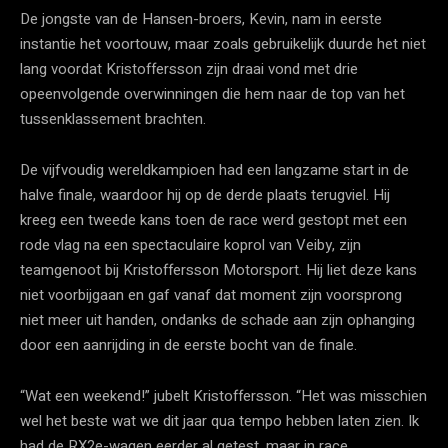
De jongste van de Hansen-broers, Kevin, nam in eerste
instantie het voortouw, maar zoals gebruikelijk duurde het niet
lang voordat Kristoffersson zijn draai vond met drie
opeenvolgende overwinningen die hem naar de top van het
tussenklassement brachten.
De vijfvoudig wereldkampioen had een langzame start in de
halve finale, waardoor hij op de derde plaats terugviel. Hij
kreeg een tweede kans toen de race werd gestopt met een
rode vlag na een spectaculaire koprol van Veiby, zijn
teamgenoot bij Kristoffersson Motorsport. Hij liet deze kans
niet voorbijgaan en gaf vanaf dat moment zijn voorsprong
niet meer uit handen, ondanks de schade aan zijn ophanging
door een aanrijding in de eerste bocht van de finale.
“Wat een weekend!” jubelt Kristoffersson. “Het was misschien
wel het beste wat we dit jaar qua tempo hebben laten zien. Ik
had de RX2e-wagen eerder al getest, maar in race