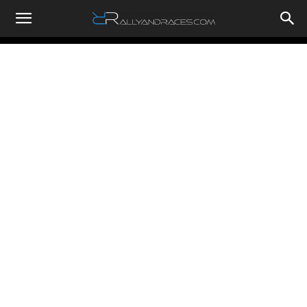
RallyandRaces.com