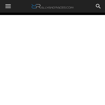
RallyandRaces.com