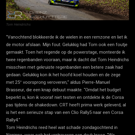
Tom Heindrichs
“Vanochtend blokkeerde ik de wielen in een remzone en liet ik
de motor afslaan. Mijn fout. Gelukkig had Tom ook een foutje
gemaakt. Toen het regende op de powerstage, monteerde ik
twee regenbanden vooraan, maar ik dacht dat Tom Heindrichs
misschien met gekruiste regenbanden een betere zaak had
gedaan. Gelukkig kon ik het hoofd koel houden en de zege
met 25″ voorsprong veroveren,” aldus Pierre-Manuel
Brasseur, die een knap debuut maakte. “Omdat het budget
beperkt is, kon ik vooraf niet testen en ontdekte ik de Corsa
pas tijdens de shakedown. CRT heeft prima werk geleverd, al
is het een serieuze stap van een Clio Rally5 naar een Corsa
Rally4.”
Tom Heindrichs reed heel wat schade zondagochtend in
Naninne, waar ook het vertrouwen een deuk kreeg. “We