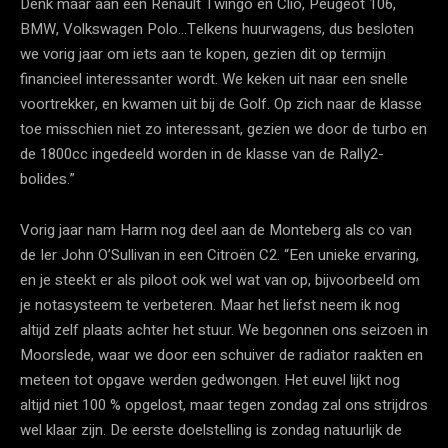
Denk maar aan een Renault Twingo en Clio, Peugeot 106,
BMW, Volkswagen Polo…Telkens huurwagens, dus besloten
we vorig jaar om iets aan te kopen, gezien dit op termijn
financieel interessanter wordt. We keken uit naar een snelle
voortrekker, en kwamen uit bij de Golf. Op zich naar de klasse
toe misschien niet zo interessant, gezien we door de turbo en
de 1800cc ingedeeld worden in de klasse van de Rally2-
bolides.”
Vorig jaar nam Harm nog deel aan de Monteberg als co van
de Ier John O’Sullivan in een Citroën C2. “Een unieke ervaring,
en je steekt er als piloot ook wel wat van op, bijvoorbeeld om
je notasysteem te verbeteren. Maar het liefst neem ik nog
altijd zelf plaats achter het stuur. We begonnen ons seizoen in
Moorslede, waar we door een schuiver de radiator raakten en
meteen tot opgave werden gedwongen. Het euvel lijkt nog
altijd niet 100 % opgelost, maar tegen zondag zal ons strijdros
wel klaar zijn. De eerste doelstelling is zondag natuurlijk de