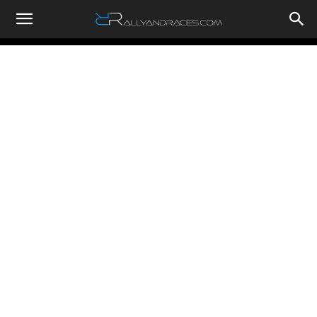
RallyandRaces.com