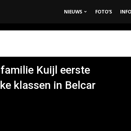
allyandRaces.com
NIEUWS
FOTO’S
INF
familie Kuijl eerste
ijke klassen in Belcar