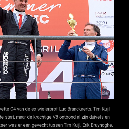
ette C4 van de ex wielerprof Luc Branckaerts. Tim Kuijl
start, maar de krachtige V8 ontbond al zijn duivels en
ser was er een gevecht tussen Tim Kuijl, Erik Bruynoghe,