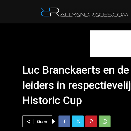
R
Luc Branckaerts en de 
leiders in respectievel
Historic Cup
Share