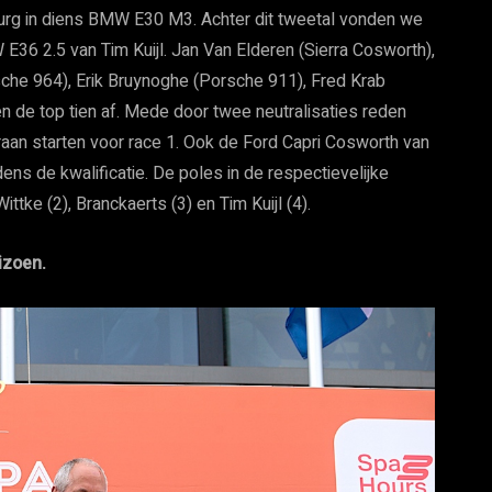
urg in diens BMW E30 M3. Achter dit tweetal vonden we
36 2.5 van Tim Kuijl. Jan Van Elderen (Sierra Cosworth),
rsche 964), Erik Bruynoghe (Porsche 911), Fred Krab
de top tien af. Mede door twee neutralisaties reden
an starten voor race 1. Ook de Ford Capri Cosworth van
ens de kwalificatie. De poles in de respectievelijke
tke (2), Branckaerts (3) en Tim Kuijl (4).
izoen.