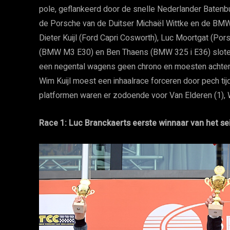
pole, geflankeerd door de snelle Nederlander Batenb
de Porsche van de Duitser Michaël Wittke en de BMW E
Dieter Kuijl (Ford Capri Cosworth), Luc Moortgat (Po
(BMW M3 E30) en Ben Thaens (BMW 325 i E36) sloten 
een negental wagens geen chrono en moesten achtera
Wim Kuijl moest een inhaalrace forceren door pech tijd
platformen waren er zodoende voor Van Elderen (1), Wit
Race 1: Luc Branckaerts eerste winnaar van het se