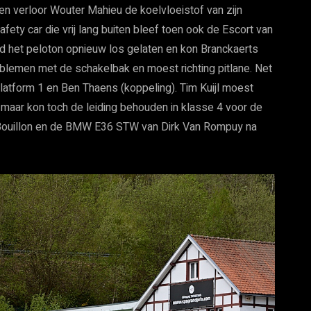
en verloor Wouter Mahieu de koelvloeistof van zijn
fety car die vrij lang buiten bleef toen ook de Escort van
rd het peloton opnieuw los gelaten en kon Branckaerts
oblemen met de schakelbak en moest richting pitlane. Net
platform 1 en Ben Thaens (koppeling). Tim Kuijl moest
maar kon toch de leiding behouden in klasse 4 voor de
Bouillon en de BMW E36 STW van Dirk Van Rompuy na