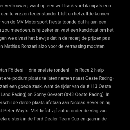
 vertrouwen, want op een wet track voel ik mij als een
ot een te vrezen tegenstander blijft en hetzelfde kunnen
 van de MV Motorsport Fiesta toonde dat hij aan een
og zou meedoen, is hij zeker en vast een kandidaat om het
en we alvast het bewijs dat in de racerij de prijzen pas
en Mathias Ronzani alzo voor de verrassing mochten
tan Földesi – drie snelste ronden! – in Race 2 hielp
t ere-podium plaats te laten nemen naast Oeste Racing-
nzani een goede zaak, want de rijder van de #113 Oeste
 Land Racing) en Sonny Gevaert (#43 Oeste Racing). In
schil de derde plaats afstaan aan Nicolas Bever en hij
nt Peter Wuyts. Met liefst vijf auto’s onder de vlag van
lare sterk in de Ford Dealer Team Cup en gaan in de