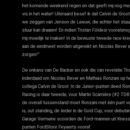
het komende weekend regen en dat geeft mij nog meer
vis in het water! Uiteraard besef ik dat Calvin de Gro
we zeggen van Jenson de Leeuw, die achter het stuur
stuur kan draaien! En indien Tristan Földesi vooralsn
mij moeilijk te maken! In de bewuste tweede race kreg
aan de eindmeet worden uitgereikt en Nicolas Bever 
zorgen!”
De onkans van De Backer en ook die van revelatie Tris
inderdaad om Nicolas Bever en Mathias Ronzani op he
collega Calvin de Groot. In de Junior-punten deed Ro
Racing is daar tweede, voor Martin Scarnière (#2 TDB
de overall tussenstand moet Ronzani met één punt ver
is, out standing, de leider in de Gold Cup, voor debuta
Garage Vermeire scoorden de Ford-mannen uit Knesse
punten FordStore Feyaerts vooraf.