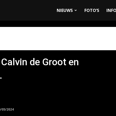
allyandRaces.com
NIEUWS
FOTO’S
INF
 Calvin de Groot en
…
0/05/2024