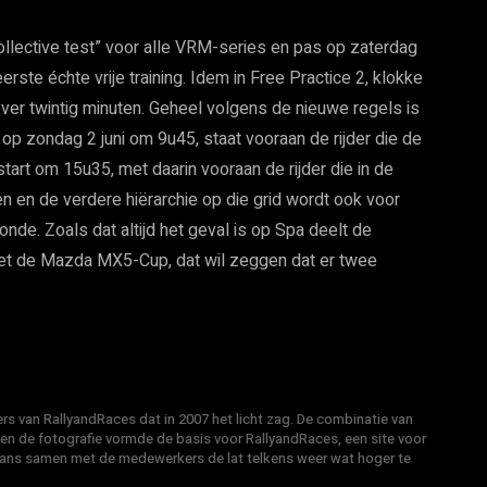
ollective test” voor alle VRM-series en pas op zaterdag
rste échte vrije training. Idem in Free Practice 2, klokke
ver twintig minuten. Geheel volgens de nieuwe regels is
 op zondag 2 juni om 9u45, staat vooraan de rijder die de
start om 15u35, met daarin vooraan de rijder die in de
en en de verdere hiërarchie op die grid wordt ook voor
nde. Zoals dat altijd het geval is op Spa deelt de
met de Mazda MX5-Cup, dat wil zeggen dat er twee
s van RallyandRaces dat in 2007 het licht zag. De combinatie van
 en de fotografie vormde de basis voor RallyandRaces, een site voor
Hans samen met de medewerkers de lat telkens weer wat hoger te