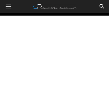
RallyandRaces.com