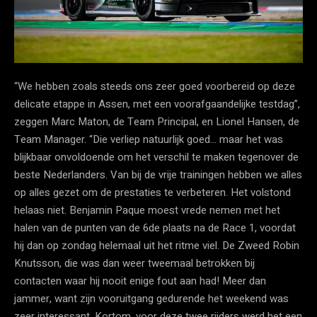
“We hebben zoals steeds ons zeer goed voorbereid op deze
delicate etappe in Assen, met een voorafgaandelijke testdag”,
zeggen Marc Maton, de Team Principal, en Lionel Hansen, de
Team Manager. “Die verliep natuurlijk goed… maar het was
blijkbaar onvoldoende om het verschil te maken tegenover de
beste Nederlanders. Van bij de vrije trainingen hebben we alles
op alles gezet om de prestaties te verbeteren. Het volstond
helaas niet. Benjamin Paque moest vrede nemen met het
halen van de punten van de 6de plaats na de Race 1, voordat
hij dan op zondag helemaal uit het ritme viel. De Zweed Robin
Knutsson, die was dan weer tweemaal betrokken bij
contacten waar hij nooit enige fout aan had! Meer dan
jammer, want zijn vooruitgang gedurende het weekend was
zeer interessant. Kortom, voor deze twee rijders werd het een