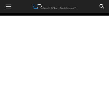
RallyandRaces.com