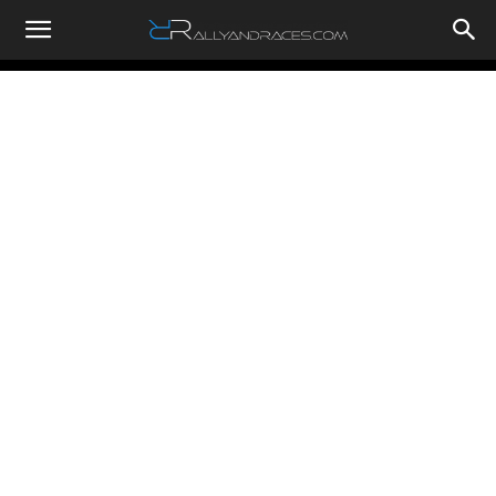
RallyandRaces.com