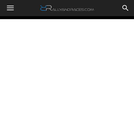
RallyandRaces.com