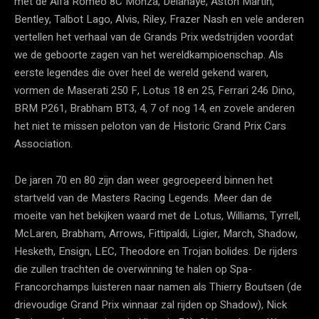
met de Alfa Romeo 8C Monza, Delahaye, Aston Martin,
Bentley, Talbot Lago, Alvis, Riley, Frazer Nash en vele anderen
vertellen het verhaal van de Grands Prix wedstrijden voordat
we de geboorte zagen van het wereldkampioenschap. Als
eerste legendes die over heel de wereld gekend waren,
vormen de Maserati 250 F, Lotus 18 en 25, Ferrari 246 Dino,
BRM P261, Brabham BT3, 4, 7 of nog 14, en zovele anderen
het niet te missen peloton van de Historic Grand Prix Cars
Association.
De jaren 70 en 80 zijn dan weer gegroepeerd binnen het
startveld van de Masters Racing Legends. Meer dan de
moeite van het bekijken waard met de Lotus, Williams, Tyrrell,
McLaren, Brabham, Arrows, Fittipaldi, Ligier, March, Shadow,
Hesketh, Ensign, LEC, Theodore en Trojan bolides. De rijders
die zullen trachten de overwinning te halen op Spa-
Francorchamps luisteren naar namen als Thierry Boutsen (de
drievoudige Grand Prix winnaar zal rijden op Shadow), Nick