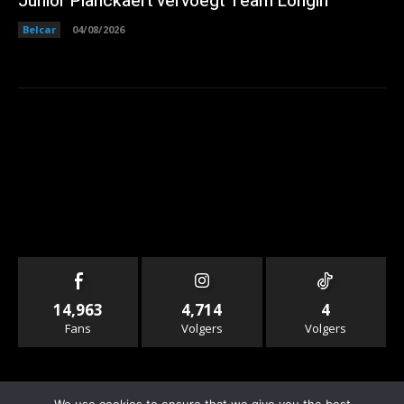
Junior Planckaert vervoegt Team Longin
Belcar
04/08/2026
14,963
4,714
4
Fans
Volgers
Volgers