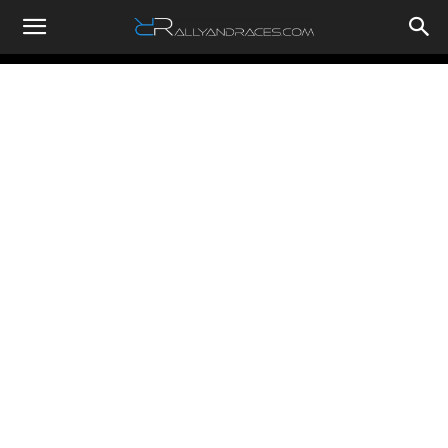
RallyandRaces.com