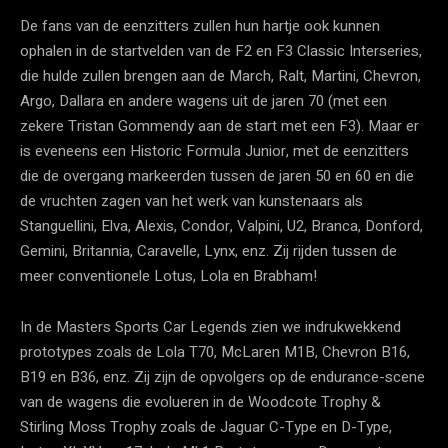
De fans van de eenzitters zullen hun hartje ook kunnen
ophalen in de startvelden van de F2 en F3 Classic Interseries,
die hulde zullen brengen aan de March, Ralt, Martini, Chevron,
Argo, Dallara en andere wagens uit de jaren 70 (met een
zekere Tristan Gommendy aan de start met een F3). Maar er
is eveneens een Historic Formula Junior, met de eenzitters
die de overgang markeerden tussen de jaren 50 en 60 en die
de vruchten zagen van het werk van kunstenaars als
Stanguellini, Elva, Alexis, Condor, Valpini, U2, Branca, Donford,
Gemini, Britannia, Caravelle, Lynx, enz. Zij rijden tussen de
meer conventionele Lotus, Lola en Brabham!
In de Masters Sports Car Legends zien we indrukwekkend
prototypes zoals de Lola T70, McLaren M1B, Chevron B16,
B19 en B36, enz. Zij zijn de opvolgers op de endurance-scene
van de wagens die evolueren in de Woodcote Trophy &
Stirling Moss Trophy zoals de Jaguar C-Type en D-Type,