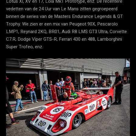
Lotus XI, XV en 17, Lola Mk1 Prototype, enz. De recentere
vedetten van de 24 Uur van Le Mans zitten gegroepeerd
binnen de series van de Masters Endurance Legends & GT
Trophy. We zien er een mix van Peugeot 90X, Pescarolo
LMP1, Reynard 2KQ, BR01, Audi R8 LMS GT3 Ultra, Corvette
C7.R, Dodge Viper GTS-R, Ferrari 430 en 488, Lamborghini
Super Trofeo, enz.