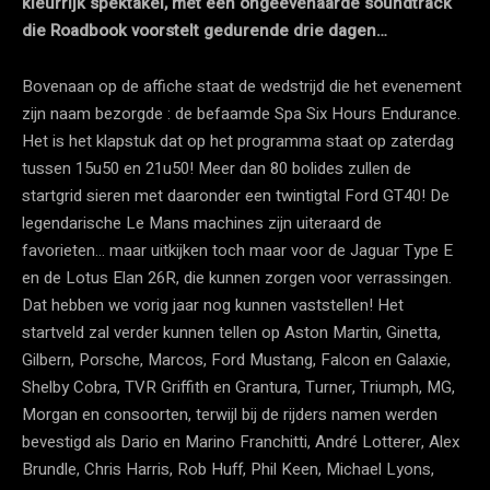
kleurrijk spektakel, met een ongeëvenaarde soundtrack
die Roadbook voorstelt gedurende drie dagen…
Bovenaan op de affiche staat de wedstrijd die het evenement
zijn naam bezorgde : de befaamde Spa Six Hours Endurance.
Het is het klapstuk dat op het programma staat op zaterdag
tussen 15u50 en 21u50! Meer dan 80 bolides zullen de
startgrid sieren met daaronder een twintigtal Ford GT40! De
legendarische Le Mans machines zijn uiteraard de
favorieten… maar uitkijken toch maar voor de Jaguar Type E
en de Lotus Elan 26R, die kunnen zorgen voor verrassingen.
Dat hebben we vorig jaar nog kunnen vaststellen! Het
startveld zal verder kunnen tellen op Aston Martin, Ginetta,
Gilbern, Porsche, Marcos, Ford Mustang, Falcon en Galaxie,
Shelby Cobra, TVR Griffith en Grantura, Turner, Triumph, MG,
Morgan en consoorten, terwijl bij de rijders namen werden
bevestigd als Dario en Marino Franchitti, André Lotterer, Alex
Brundle, Chris Harris, Rob Huff, Phil Keen, Michael Lyons,