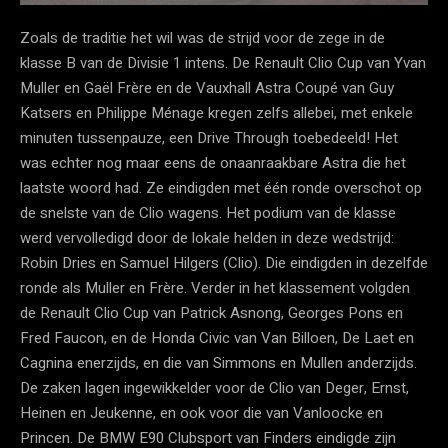
Zoals de traditie het wil was de strijd voor de zege in de
klasse B van de Divisie 1 intens. De Renault Clio Cup van Yvan
Muller en Gaël Frère en de Vauxhall Astra Coupé van Guy
Katsers en Philippe Ménage kregen zelfs allebei, met enkele
minuten tussenpauze, een Drive Through toebedeeld! Het
was echter nog maar eens de onaanraakbare Astra die het
laatste woord had. Ze eindigden met één ronde overschot op
de snelste van de Clio wagens. Het podium van de klasse
werd vervolledigd door de lokale helden in deze wedstrijd:
Robin Dries en Samuel Hilgers (Clio). Die eindigden in dezelfde
ronde als Muller en Frère. Verder in het klassement volgden
de Renault Clio Cup van Patrick Asnong, Georges Pons en
Fred Faucon, en de Honda Civic van Van Billoen, De Laet en
Cagnina enerzijds, en die van Simmons en Mullen anderzijds.
De zaken lagen ingewikkelder voor de Clio van Deger, Ernst,
Heinen en Jeukenne, en ook voor die van Vanloocke en
Princen. De BMW E90 Clubsport van Finders eindigde zijn