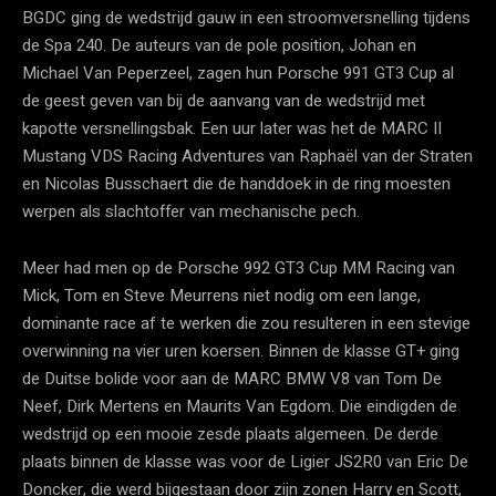
BGDC ging de wedstrijd gauw in een stroomversnelling tijdens
de Spa 240. De auteurs van de pole position, Johan en
Michael Van Peperzeel, zagen hun Porsche 991 GT3 Cup al
de geest geven van bij de aanvang van de wedstrijd met
kapotte versnellingsbak. Een uur later was het de MARC II
Mustang VDS Racing Adventures van Raphaël van der Straten
en Nicolas Busschaert die de handdoek in de ring moesten
werpen als slachtoffer van mechanische pech.
Meer had men op de Porsche 992 GT3 Cup MM Racing van
Mick, Tom en Steve Meurrens niet nodig om een lange,
dominante race af te werken die zou resulteren in een stevige
overwinning na vier uren koersen. Binnen de klasse GT+ ging
de Duitse bolide voor aan de MARC BMW V8 van Tom De
Neef, Dirk Mertens en Maurits Van Egdom. Die eindigden de
wedstrijd op een mooie zesde plaats algemeen. De derde
plaats binnen de klasse was voor de Ligier JS2R0 van Eric De
Doncker, die werd bijgestaan door zijn zonen Harry en Scott,