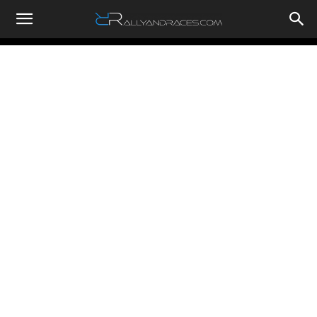
RallyandRaces.com