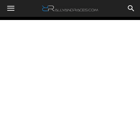
RallyandRaces.com