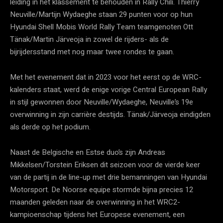
leiding in het klassement te behouden in Rally Chili. Thierry
Neuville/Martijn Wydaeghe staan 29 punten voor op hun
Hyundai Shell Mobis World Rally Team teamgenoten Ott
Tänak/Martin Järveoja in zowel de rijders- als de
bijrijdersstand met nog maar twee rondes te gaan.
Met het evenement dat in 2023 voor het eerst op de WRC-
kalenders staat, werd de enige vorige Central European Rally
in stijl gewonnen door Neuville/Wydaeghe, Neuville’s 19e
overwinning in zijn carrière destijds. Tänak/Järveoja eindigden
als derde op het podium.
Naast de Belgische en Estse duo’s zijn Andreas
Mikkelsen/Torstein Eriksen dit seizoen voor de vierde keer
van de partij in de line-up met drie bemanningen van Hyundai
Motorsport. De Noorse equipe stormde bijna precies 12
maanden geleden naar de overwinning in het WRC2-
kampioenschap tijdens het Europese evenement, een