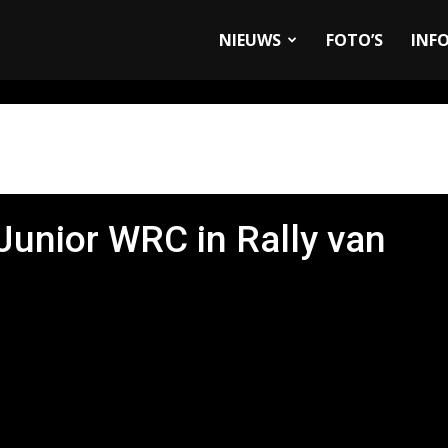
allyandRaces.com
NIEUWS
FOTO’S
INF
 Junior WRC in Rally van