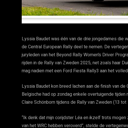
Lyssia Baudet was één van de drie jongedames die w
de Central European Rally deel te nemen. De verteg
juryleden van het Beyond Rally Women’s Driver Prog
rijden in de Rally van Zweden 2025, net zoals haar Du
mag nadien met een Ford Fiesta Rally3 aan het volle
Lyssia Baudet kon breed lachen aan de finish van de C
Belgische had op zondag enkele overtuigende tijden 
Claire Schönborn tijdens de Rally van Zweden (13 tot
“Ik denk dat mijn corijdster Léa en ikzelf trots mogen
van het WRC hebben veroverd”, stelde de vertegenwoo