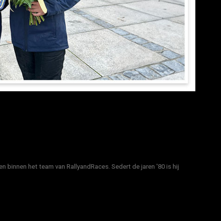
n binnen het team van RallyandRaces. Sedert de jaren '80 is hij