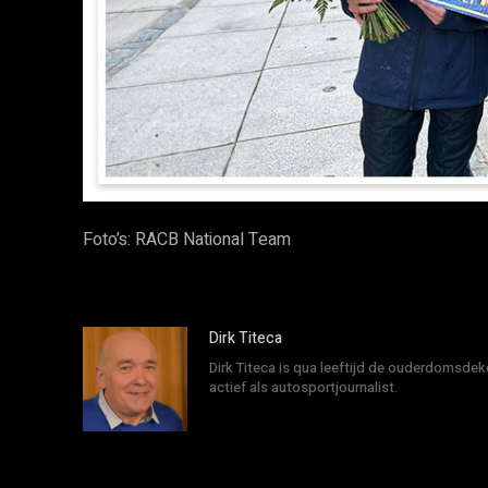
Foto’s: RACB National Team
Dirk Titeca
Dirk Titeca is qua leeftijd de ouderdomsdeke
actief als autosportjournalist.