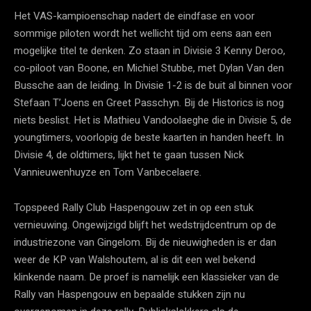
Het VAS-kampioenschap nadert de eindfase en voor
sommige piloten wordt het wellicht tijd om eens aan een
mogelijke titel te denken. Zo staan in Divisie 3 Kenny Deroo,
co-piloot van Boone, en Michiel Stubbe, met Dylan Van den
Bussche aan de leiding. In Divisie 1-2 is de buit al binnen voor
Stefaan T’Joens en Greet Passchyn. Bij de Historics is nog
niets beslist. Het is Mathieu Vandoolaeghe die in Divisie 5, de
youngtimers, voorlopig de beste kaarten in handen heeft. In
Divisie 4, de oldtimers, lijkt het te gaan tussen Nick
Vannieuwenhuyze en Tom Vanbecelaere.
Topspeed Rally Club Haspengouw zet in op een stuk
vernieuwing. Ongewijzigd blijft het wedstrijdcentrum op de
industriezone van Gingelom. Bij de nieuwigheden is er dan
weer de KP van Walshoutem, al is dit een wel bekend
klinkende naam. De proef is namelijk een klassieker van de
Rally van Haspengouw en bepaalde stukken zijn nu