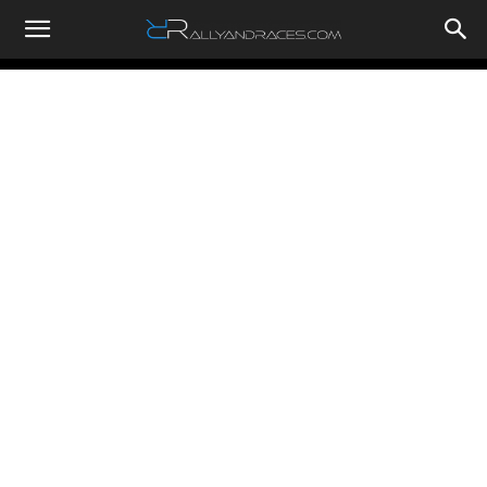
RallyandRaces.com