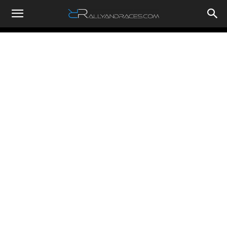
RallyandRaces.com