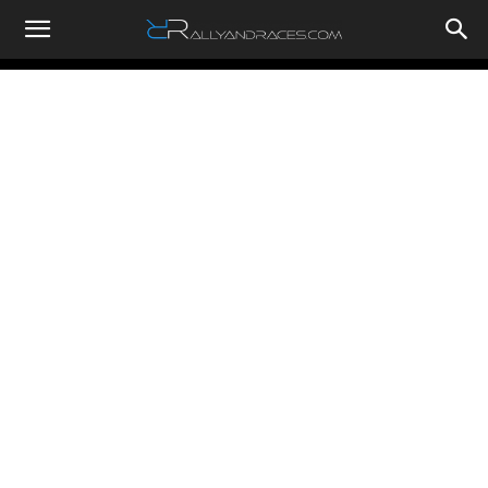
RallyandRaces.com