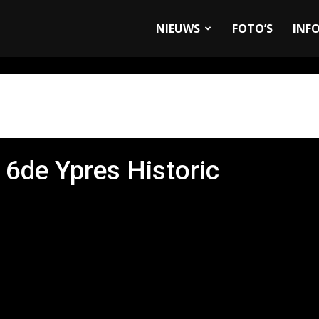
allyandRaces.com
NIEUWS
FOTO’S
INF
n 6de Ypres Historic