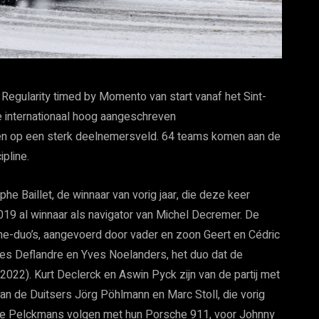
 Regularity timed by Momento van start vanaf het Sint-
De internationaal hoog aangeschreven
enen op een sterk deelnemersveld. 64 teams komen aan de
ipline.
e Baillet, de winnaar van vorig jaar, die deze keer
019 al winnaar als navigator van Michel Decremer. De
-duo’s, aangevoerd door vader en zoon Geert en Cédric
es Deflandre en Yves Noelanders, het duo dat de
2022). Kurt Declerck en Aswin Pyck zijn van de partij met
 de Duitsers Jörg Pöhlmann en Marc Stoll, die vorig
phe Pelckmans volgen met hun Porsche 911, voor Johnny