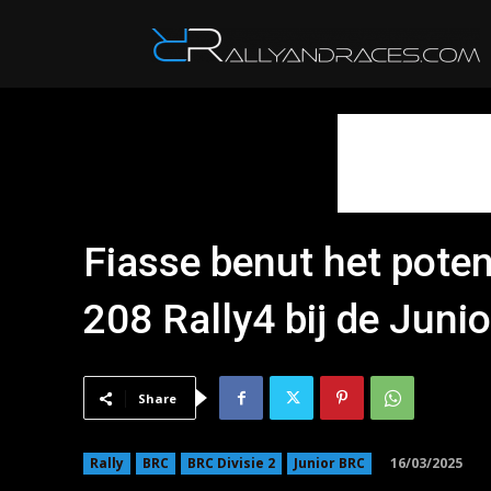
R
Fiasse benut het poten
208 Rally4 bij de Junio
Share
16/03/2025
Rally
BRC
BRC Divisie 2
Junior BRC