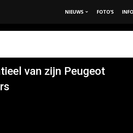
allyandRaces.com
NIEUWS
FOTO’S
INF
tieel van zijn Peugeot
rs