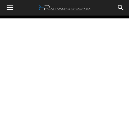
RallyandRaces.com