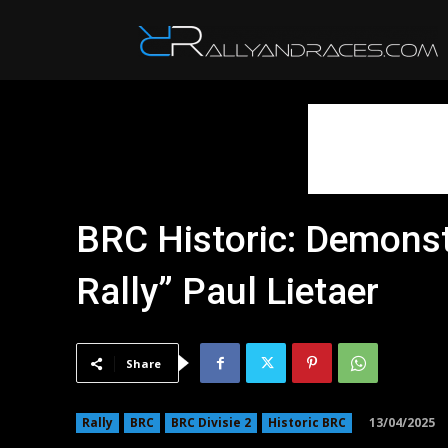
R
BRC Historic: Demonst
Rally” Paul Lietaer
Share
13/04/2025
Rally
BRC
BRC Divisie 2
Historic BRC