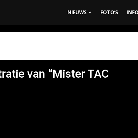
allyandRaces.com
NIEUWS
FOTO’S
INF
ratie van “Mister TAC