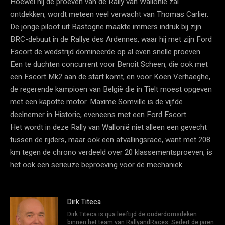
Hoewel hij de proeven van de Rally van Wallonie zal
ontdekken, wordt meteen veel verwacht van Thomas Carlier.
De jonge piloot uit Bastogne maakte immers indruk bij zijn
BRC-debuut in de Rallye des Ardennes, waar hij met zijn Ford
Escort de wedstrijd domineerde op al even snelle proeven.
Een te duchten concurrent voor Benoit Scheen, die ook met
een Escort Mk2 aan de start komt, en voor Koen Verhaeghe,
de regerende kampioen van België die in Tielt moest opgeven
met een kapotte motor. Maxime Somville is de vijfde
deelnemer in Historic, eveneens met een Ford Escort.
Het wordt in deze Rally van Wallonië niet alleen een gevecht
tussen de rijders, maar ook een afvallingsrace, want met 208
km tegen de chrono verdeeld over 20 klassementsproeven, is
het ook een serieuze beproeving voor de mechaniek.
Dirk Titeca
Dirk Titeca is qua leeftijd de ouderdomsdeken
binnen het team van RallyandRaces. Sedert de jaren