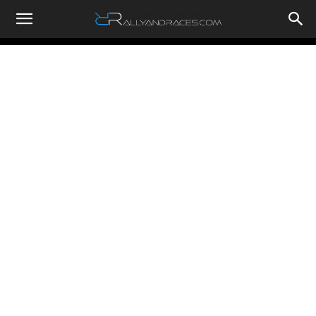
RallyandRaces.com