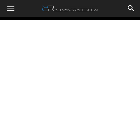
RallyandRaces.com