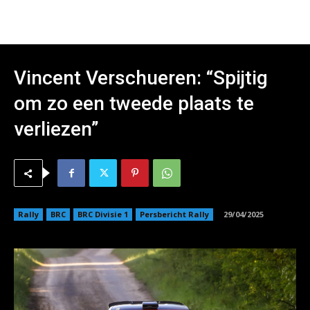
Vincent Verschueren: “Spijtig
om zo een tweede plaats te
verliezen”
Rally
BRC
BRC Divisie 1
Persbericht Rally
29/04/2025