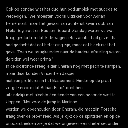
Ook op zondag wist het duo hun podiumplek met succes te
verdedigen. “We moesten vooral uitkijken voor Adrian
Fernémont, maar het gevaar van achteruit kwam ook van
Niels Reynvoet en Bastien Rouard. Zondag waren we wat
traag gestart omdat ik de wagen iets zachter had gezet. Ik
had gedacht dat dat beter ging zijn, maar dat bleek niet het
geval. Toen we terugkeerden naar de hardere afstelling waren
de tijden wel weer prima.”
In de slotronde kreeg leider Cherain nog met pech te kampen,
maar daar konden Vincent en Jasper
niet van profiteren in het klassement. Hinder op de proef
zorgde ervoor dat Adrian Fernémont hen
uiteindelijk met slechts één tiende van een seconde wist te
kloppen. “Net voor de jump in Naninne
werden we opgehouden door Cherain, die met zijn Porsche
traag over de proef reed. Als je kijkt op de splittijden en op de
onboardbeelden zie je dat we ongeveer een drietal seconden