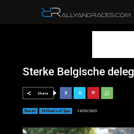
R
Sterke Belgische deleg
Share
14/05/2025
Races
24 Hours of Spa