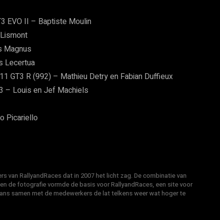
 EVO II – Baptiste Moulin
 Lismont
es Magnus
s Lecertua
11 GT3 R (992) – Mathieu Detry en Fabian Duffieux
3 – Louis en Jef Machiels
 Picariello
s van RallyandRaces dat in 2007 het licht zag. De combinatie van
 en de fotografie vormde de basis voor RallyandRaces, een site voor
Hans samen met de medewerkers de lat telkens weer wat hoger te