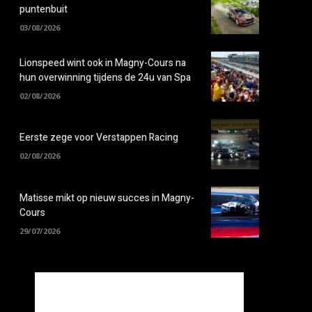
puntenbuit
03/08/2026
Lionspeed wint ook in Magny-Cours na
hun overwinning tijdens de 24u van Spa
02/08/2026
Eerste zege voor Verstappen Racing
02/08/2026
Matisse mikt op nieuw succes in Magny-
Cours
29/07/2026