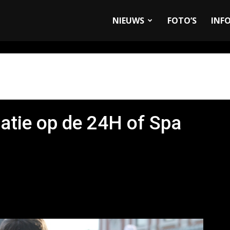
allyandRaces.com
NIEUWS
FOTO’S
INF
atie op de 24H of Spa