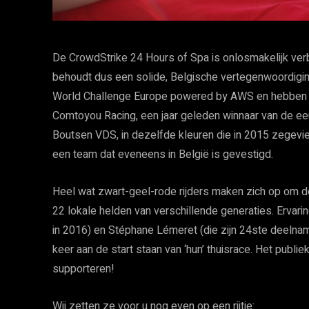
De CrowdStrike 24 Hours of Spa is onlosmakelijk ve
behoudt dus een solide, Belgische vertegenwoordigin
World Challenge Europe powered by AWS en hebben va
Comtoyou Racing, een jaar geleden winnaar van de ee
Boutsen VDS, in dezelfde kleuren die in 2015 zegevi
een team dat eveneens in België is gevestigd.
Heel wat zwart-geel-rode rijders maken zich op om de 
22 lokale helden van verschillende generaties. Ervari
in 2016) en Stéphane Lémeret (die zijn 24ste deelname
keer aan de start staan van ‘hun’ thuisrace. Het publie
supporteren!
Wij zetten ze voor u nog even op een rijtje: